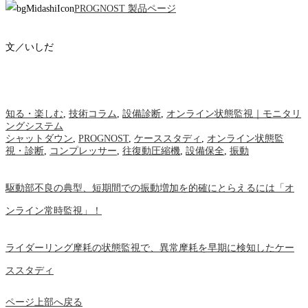
PROGNOST 製品ページ
文／いしだ
知る・楽しむ
,
技術コラム
,
設備診断
,
オンライン状態監視｜モニタリ
ングシステム
シャットダウン
,
PROGNOST
,
ケーススタディ
,
オンライン状態監
視・診断
,
コンプレッサー
,
往復動圧縮機
,
設備保全
,
振動
駆動部不良の典型、短期間での振動増加を的確にとらえるには「オ
ンライン常時監視」！
ライダーリング摩耗の状態監視で、異常摩耗を早期に検知したケー
ススタディ
ページ上部へ戻る