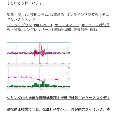
ましいとされています。
知る・楽しむ
,
技術コラム
,
設備診断
,
オンライン状態監視｜モニ
タリングシステム
シャットダウン
,
PROGNOST
,
ケーススタディ
,
オンライン状態監
視・診断
,
コンプレッサー
,
往復動圧縮機
,
設備保全
,
振動
シリンダ内の過剰な潤滑油堆積を振動で検知したケーススタディ
往復動圧縮機で問題が発生しやすのが、再起動のタイミング。本