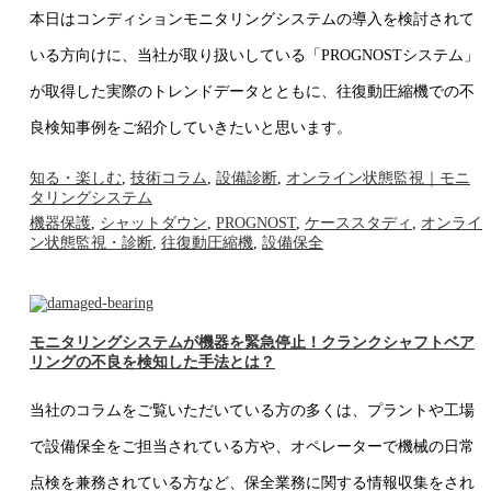
本日はコンディションモニタリングシステムの導入を検討されて
いる方向けに、当社が取り扱いしている「PROGNOSTシステム」
が取得した実際のトレンドデータとともに、往復動圧縮機での不
良検知事例をご紹介していきたいと思います。
知る・楽しむ
,
技術コラム
,
設備診断
,
オンライン状態監視｜モニ
タリングシステム
機器保護
,
シャットダウン
,
PROGNOST
,
ケーススタディ
,
オンライ
ン状態監視・診断
,
往復動圧縮機
,
設備保全
モニタリングシステムが機器を緊急停止！クランクシャフトベア
リングの不良を検知した手法とは？
当社のコラムをご覧いただいている方の多くは、プラントや工場
で設備保全をご担当されている方や、オペレーターで機械の日常
点検を兼務されている方など、保全業務に関する情報収集をされ