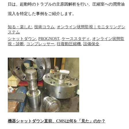
日は、起動時のトラブルの主原因解析を行い、圧縮室への潤滑油
混入を特定した事例をご紹介します。
知る・楽しむ
,
技術コラム
,
オンライン状態監視｜モニタリングシ
ステム
シャットダウン
,
PROGNOST
,
ケーススタディ
,
オンライン状態監
視・診断
,
コンプレッサー
,
往復動圧縮機
,
設備保全
機器シャットダウン直前、CMSは何を「見た」のか？