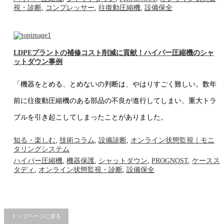
視・診断
,
コンプレッサー
,
往復動圧縮機
,
設備保全
LDPEプラントの補修コスト削減に貢献！ハイパー圧縮機のシャ
ットダウン事例
「機器をとめる、とめないの判断は、やはりすごく難しい。数年
前に往復動圧縮機のある部品の不良が進行してしまい、重大トラ
ブルを引き起こしてしまったことがありました。
知る・楽しむ
,
技術コラム
,
設備診断
,
オンライン状態監視｜モニ
タリングシステム
ハイパー圧縮機
,
機器保護
,
シャットダウン
,
PROGNOST
,
ケースス
タディ
,
オンライン状態監視・診断
,
設備保全
トップページに戻る