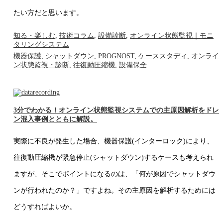
たい方だと思います。
知る・楽しむ
,
技術コラム
,
設備診断
,
オンライン状態監視｜モニ
タリングシステム
機器保護
,
シャットダウン
,
PROGNOST
,
ケーススタディ
,
オンライ
ン状態監視・診断
,
往復動圧縮機
,
設備保全
3分でわかる！オンライン状態監視システムでの主原因解析をドレ
ン混入事例とともに解説。
実際に不良が発生した場合、機器保護(インターロック)により、
往復動圧縮機が緊急停止(シャットダウン)するケースも考えられ
ますが、そこでポイントになるのは、「何が原因でシャットダウ
ンが行われたのか？」ですよね。その主原因を解析するためには
どうすればよいか。