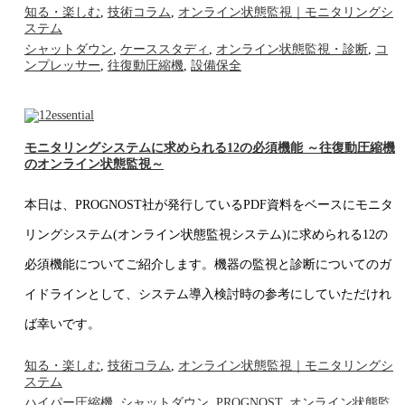
知る・楽しむ
,
技術コラム
,
オンライン状態監視｜モニタリングシ
ステム
シャットダウン
,
ケーススタディ
,
オンライン状態監視・診断
,
コ
ンプレッサー
,
往復動圧縮機
,
設備保全
モニタリングシステムに求められる12の必須機能 ～往復動圧縮機
のオンライン状態監視～
本日は、PROGNOST社が発行しているPDF資料をベースにモニタ
リングシステム(オンライン状態監視システム)に求められる12の
必須機能についてご紹介します。機器の監視と診断についてのガ
イドラインとして、システム導入検討時の参考にしていただけれ
ば幸いです。
知る・楽しむ
,
技術コラム
,
オンライン状態監視｜モニタリングシ
ステム
ハイパー圧縮機
,
シャットダウン
,
PROGNOST
,
オンライン状態監