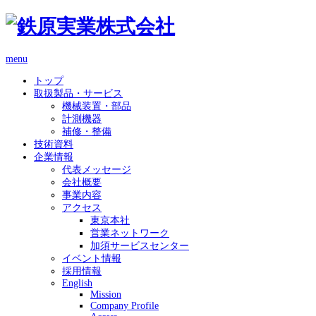
menu
トップ
取扱製品・サービス
機械装置・部品
計測機器
補修・整備
技術資料
企業情報
代表メッセージ
会社概要
事業内容
アクセス
東京本社
営業ネットワーク
加須サービスセンター
イベント情報
採用情報
English
Mission
Company Profile