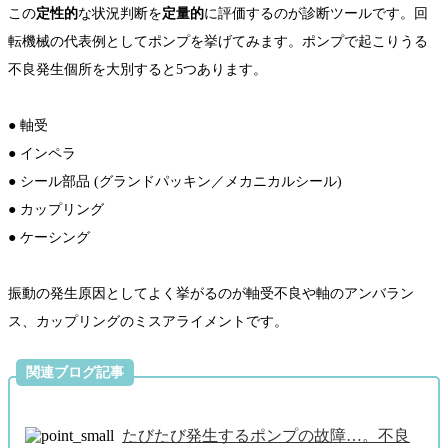
この
定性的
な状況判断を
定量的
に評価するのが診断ツールです。回
転機械の代表例としてポンプを挙げてみます。ポンプで起こりうる
不良発生個所を大別すると5つあります。
● 軸受
● インペラ
● シール部品 (グランドパッキン／メカニカルシール)
● カップリング
● ケーシング
振動の発生原因としてよく挙がるのが軸受不良や軸のアンバラン
ス、カップリングのミスアライメントです。
関連ブログ記事
たびたび発生するポンプの故障…。不良