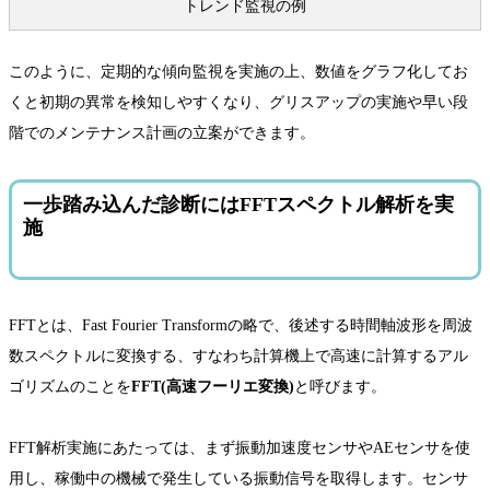
トレンド監視の例
このように、定期的な傾向監視を実施の上、数値をグラフ化してお
くと初期の異常を検知しやすくなり、グリスアップの実施や早い段
階でのメンテナンス計画の立案ができます。
一歩踏み込んだ診断にはFFTスペクトル解析を実
施
FFTとは、Fast Fourier Transformの略で、後述する時間軸波形を周波
数スペクトルに変換する、すなわち計算機上で高速に計算するアル
ゴリズムのことを
FFT(高速フーリエ変換)
と呼びます。
FFT解析実施にあたっては、まず振動加速度センサやAEセンサを使
用し、稼働中の機械で発生している振動信号を取得します。センサ