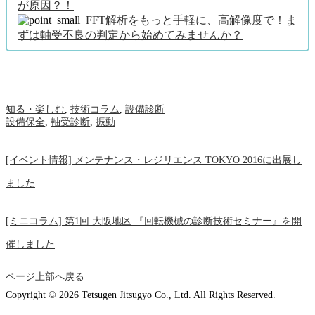
が原因？！
FFT解析をもっと手軽に、高解像度で！ま
ずは軸受不良の判定から始めてみませんか？
知る・楽しむ
,
技術コラム
,
設備診断
設備保全
,
軸受診断
,
振動
[イベント情報] メンテナンス・レジリエンス TOKYO 2016に出展し
ました
[ミニコラム] 第1回 大阪地区 『回転機械の診断技術セミナー』を開
催しました
ページ上部へ戻る
Copyright © 2026 Tetsugen Jitsugyo Co., Ltd. All Rights Reserved.