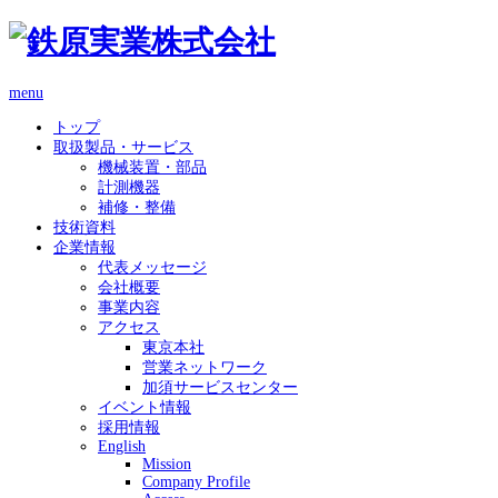
menu
トップ
取扱製品・サービス
機械装置・部品
計測機器
補修・整備
技術資料
企業情報
代表メッセージ
会社概要
事業内容
アクセス
東京本社
営業ネットワーク
加須サービスセンター
イベント情報
採用情報
English
Mission
Company Profile