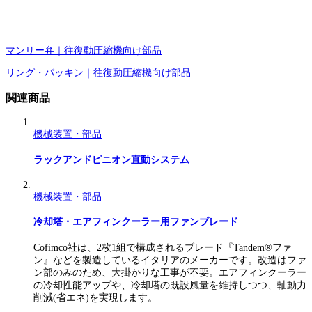
マンリー弁｜往復動圧縮機向け部品
リング・パッキン｜往復動圧縮機向け部品
関連商品
機械装置・部品
ラックアンドピニオン直動システム
機械装置・部品
冷却塔・エアフィンクーラー用ファンブレード
Cofimco社は、2枚1組で構成されるブレード『Tandem®ファ
ン』などを製造しているイタリアのメーカーです。改造はファ
ン部のみのため、大掛かりな工事が不要。エアフィンクーラー
の冷却性能アップや、冷却塔の既設風量を維持しつつ、軸動力
削減(省エネ)を実現します。