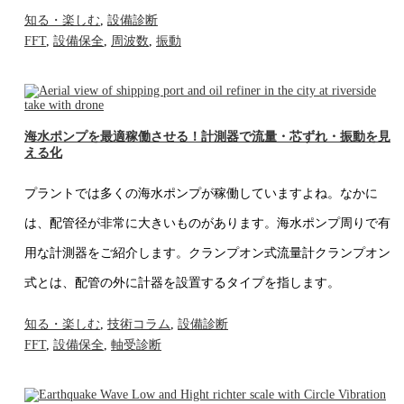
知る・楽しむ
,
設備診断
FFT
,
設備保全
,
周波数
,
振動
海水ポンプを最適稼働させる！計測器で流量・芯ずれ・振動を見
える化
プラントでは多くの海水ポンプが稼働していますよね。なかに
は、配管径が非常に大きいものがあります。海水ポンプ周りで有
用な計測器をご紹介します。クランプオン式流量計クランプオン
式とは、配管の外に計器を設置するタイプを指します。
知る・楽しむ
,
技術コラム
,
設備診断
FFT
,
設備保全
,
軸受診断