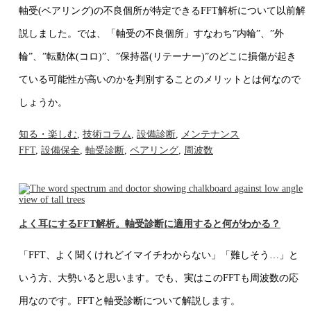
軸受(ベアリング)の不良個所が特定できるFFT解析について以前解
説しました。では、「軸受の不良個所」すなわち”内輪”、”外
輪”、”転動体(コロ)”、”保持器(リテーナー)”のどこに損傷が起き
ている可能性が高いのかを判別することのメリットとは何なので
しょうか。
知る・楽しむ
,
技術コラム
,
設備診断
,
メンテナンス
FFT
,
設備保全
,
軸受診断
,
ベアリング
,
周波数
よく耳にするFFT解析。軸受診断に適用すると何がわかる？
「FFT、よく聞くけれどイマイチわからない」「難しそう…」と
いう方、大勢いると思います。でも、実はこのFFTも周波数の応
用なのです。FFTと軸受診断について解説します。