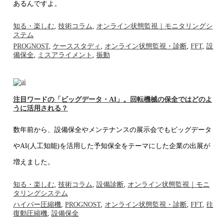
あるんですよ。
知る・楽しむ
,
技術コラム
,
オンライン状態監視｜モニタリングシ
ステム
PROGNOST
,
ケーススタディ
,
オンライン状態監視・診断
,
FFT
,
設
備保全
,
ミスアライメント
,
振動
注目ワードの「ビッグデータ・AI」。回転機械の保全ではどのよ
うに活用される？
数年前から、設備保全やメンテナンスの展示会でもビッグデータ
やAI(人工知能)を活用した予知保全をテーマにした企業の出展が
増えました。
知る・楽しむ
,
技術コラム
,
設備診断
,
オンライン状態監視｜モニ
タリングシステム
ハイパー圧縮機
,
PROGNOST
,
オンライン状態監視・診断
,
FFT
,
往
復動圧縮機
,
設備保全