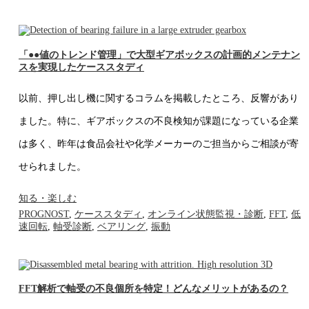
「●●値のトレンド管理」で大型ギアボックスの計画的メンテナン
スを実現したケーススタディ
以前、押し出し機に関するコラムを掲載したところ、反響があり
ました。特に、ギアボックスの不良検知が課題になっている企業
は多く、昨年は食品会社や化学メーカーのご担当からご相談が寄
せられました。
知る・楽しむ
PROGNOST
,
ケーススタディ
,
オンライン状態監視・診断
,
FFT
,
低
速回転
,
軸受診断
,
ベアリング
,
振動
FFT解析で軸受の不良個所を特定！どんなメリットがあるの？