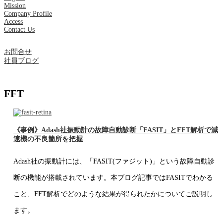
Mission
Company Profile
Access
Contact Us
お問合せ
社員ブログ
FFT
《事例》Adash社振動計の故障自動診断「FASIT」とFFT解析で減
速機の不良箇所を把握
Adash社の振動計には、「FASIT(ファジット)」という故障自動診
断の機能が搭載されています。本ブログ記事ではFASITでわかる
こと、FFT解析でどのような結果が得られたかについてご説明し
ます。