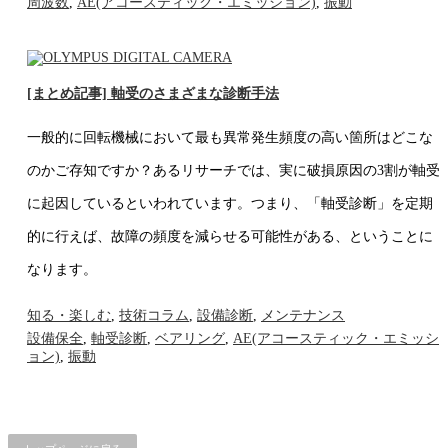
周波数
,
AE(アコースティック・エミッション)
,
振動
[まとめ記事] 軸受のさまざまな診断手法
一般的に回転機械において最も異常発生頻度の高い箇所はどこな
のかご存知ですか？あるリサーチでは、実に破損原因の3割が軸受
に起因しているといわれています。つまり、「軸受診断」を定期
的に行えば、故障の頻度を減らせる可能性がある、ということに
なります。
知る・楽しむ
,
技術コラム
,
設備診断
,
メンテナンス
設備保全
,
軸受診断
,
ベアリング
,
AE(アコースティック・エミッシ
ョン)
,
振動