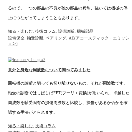
るので、一つの部品の不良が他の部品の異常、強いては機械の停
止につながってしまうこともあります。
知る・楽しむ
,
技術コラム
,
設備診断
,
機械部品
設備保全
,
軸受診断
,
ベアリング
,
AE(アコースティック・エミッシ
ョン)
意外と身近な周波数について調べてみました
回転機の診断と切っても切り離せないもの、それが周波数です。
軸受の診断ではしばしばFFT(フーリエ変換)が用いられ、卓越した
周波数を軸受固有の損傷周波数と比較し、損傷があるか否かを確
認する手法がとられます。
知る・楽しむ
,
技術コラム