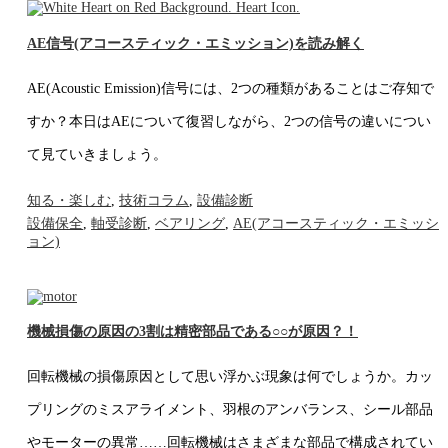
AE信号(アコースティック・エミッション)を読み解く
AE(Acoustic Emission)信号には、2つの種類があることはご存知で
すか？本日はAEについて復習しながら、2つの信号の違いについ
て見ていきましょう。
知る・楽しむ
,
技術コラム
,
設備診断
設備保全
,
軸受診断
,
ベアリング
,
AE(アコースティック・エミッシ
ョン)
機械損傷の原因の3割は精密部品である○○が原因？！
回転機械の損傷原因として思い浮かぶ現象は何でしょうか。カッ
プリングのミスアライメント、羽根のアンバランス、シール部品
やモーターの異常……回転機械はさまざまな部品で構成されてい