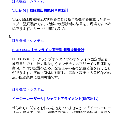
計測機器・システム
Vibrio M｜故障検出機能付き振動計
Vibrio Mは機械故障の状態を自動診断する機能を搭載したポー
タブル型振動計です。機械の状態診断の結果を、現場ですぐ確
認できます。ルート計測にも対応。
計測機器・システム
FLUXUS®7｜オンライン固定型 超音波流量計​
FLUXUS®7は、クランプオンタイプのオンライン固定型超音
波流量計です。圧力損失なくメンテナンスフリーで長期運用を
実現。外付け設置のため、配管工事不要で流量監視を行うこと
ができます。液体・気体に対応し、高温・高圧・大口径など幅
広い配管条件に適用可能です。
計測機器・システム
イージーレーザー®｜シャフトアライメント(軸芯出し)
軸芯出しに関するお悩みを抱えていませんか？「イージーレー
ザー」導入で、芯出し結果の数値化、作業時間を短縮。最適な