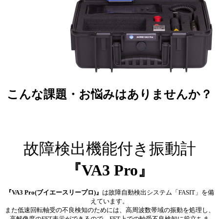
こんな課題・お悩みはありませんか？
故障検出機能付き振動計
『VA3 Pro』
『VA3 Pro(ブイエースリープロ)』
は故障自動検出システム「FASIT」を備
えています。
また低速回転軸受の不良検知のためには、高周波数帯域の振動を処理し、
高解像度のFFT表示ができるので、FFT上での軸受不良検知に役立ちま