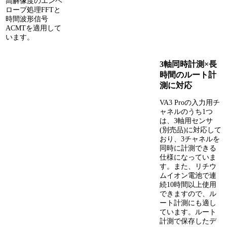
高解像度のエンベ
ロープ処理FFTと
時間波形信号
ACMTを適用して
います。
3軸同時計測×長
時間のルート計
測に対応
VA3 Proの入力用チ
ャネルのうち1つ
は、3軸用センサ
(別売品)に対応して
おり、3チャネルを
同時に計測できる
仕様になっていま
す。また、リチウ
ムイオン電池で連
続10時間以上使用
できますので、ル
ート計測にも適し
ています。ルート
計測で保存したデ