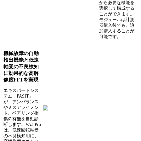
から必要な機能を
選択して構成する
ことができます。
モジュールは計測
器購入後でも、追
加購入することが
可能です。
機械故障の自動
検出機能と低速
軸受の不良検知
に効果的な高解
像度FFTを実現
エキスパートシス
テム「FASIT」
が、アンバランス
やミスアライメン
ト、ベアリング損
傷の有無を自動診
断します。VA3 Pro
は、低速回転軸受
の不良検知用に、