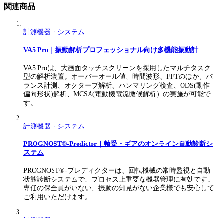
関連商品
計測機器・システム
VA5 Pro｜振動解析プロフェッショナル向け多機能振動計
VA5 Proは、大画面タッチスクリーンを採用したマルチタスク
型の解析装置。オーバーオール値、時間波形、FFTのほか、バ
ランス計測、オクターブ解析、ハンマリング検査、ODS(動作
偏向形状)解析、MCSA(電動機電流微候解析）の実施が可能で
す。
計測機器・システム
PROGNOST®-Predictor｜軸受・ギアのオンライン自動診断シ
ステム
PROGNOST®-プレディクターは、回転機械の常時監視と自動
状態診断システムで、プロセス上重要な機器管理に有効です。
専任の保全員がいない、振動の知見がない企業様でも安心して
ご利用いただけます。