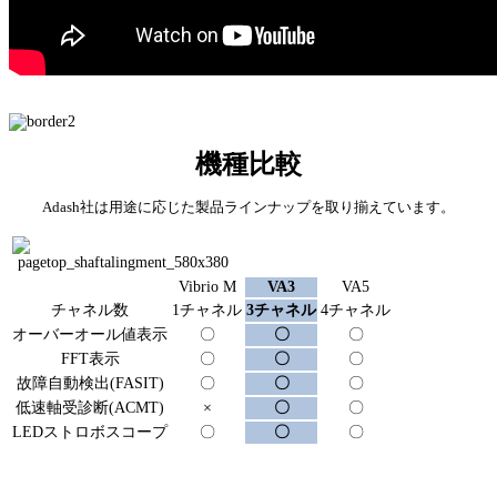
機種比較
Adash社は用途に応じた製品ラインナップを取り揃えています。
Vibrio M
VA3
VA5
チャネル数
1チャネル
3チャネル
4チャネル
オーバーオール値表示
〇
〇
〇
FFT表示
〇
〇
〇
故障自動検出(FASIT)
〇
〇
〇
低速軸受診断(ACMT)
×
〇
〇
LEDストロボスコープ
〇
〇
〇