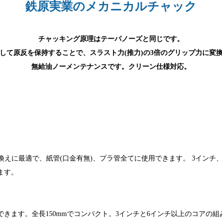
鉄原実業のメカニカルチャック
チャッキング原理はテーパノーズと同じです。
して原反を保持することで、スラスト力(推力)の3倍のグリップ力に変
無給油ノーメンテナンスです。クリーン仕様対応。
換えに最適で、紙管(口金有無)、プラ管全てに使用できます。 3イン
ます。
きます。全長150mmでコンパクト。3インチと6インチ以上のコアの