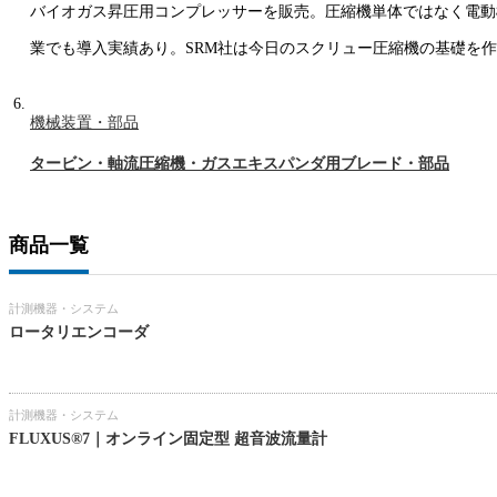
バイオガス昇圧用コンプレッサーを販売。圧縮機単体ではなく電動
業でも導入実績あり。SRM社は今日のスクリュー圧縮機の基礎を
機械装置・部品
タービン・軸流圧縮機・ガスエキスパンダ用ブレード・部品
商品一覧
計測機器・システム
ロータリエンコーダ
計測機器・システム
FLUXUS®7｜オンライン固定型 超音波流量計​