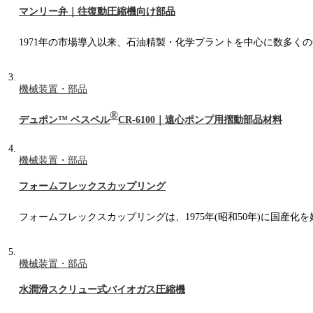
マンリー弁｜往復動圧縮機向け部品
1971年の市場導入以来、石油精製・化学プラントを中心に数多くの
機械装置・部品
®
デュポン™ ベスペル
CR-6100｜遠心ポンプ用摺動部品材料
機械装置・部品
フォームフレックスカップリング
フォームフレックスカップリングは、1975年(昭和50年)に国
機械装置・部品
水潤滑スクリュー式バイオガス圧縮機