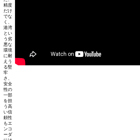
精度
だけ
でな
く、
港湾
とい
う劣
悪な
環境
に耐
えう
る堅
牢
さ、
安全
性の
一部
を担
う高
い信
頼性
もエ
ンコ
ーダ