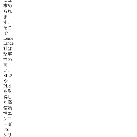
には
求め
られ
ま
す。
そこ
で
Leine
Linde
社は
堅牢
性の
高
い、
SIL2
や
PLd
を取
得し
た高
信頼
性エ
ンコ
ーダ
FSI
シリ