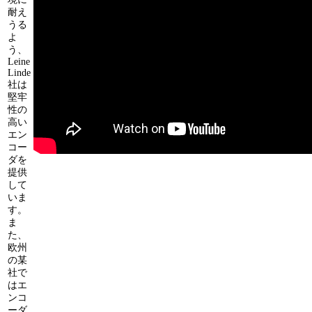
耐え
うる
よ
う、
Leine
Linde
社は
堅牢
性の
高い
エン
コー
ダを
提供
して
いま
す。
ま
た、
欧州
の某
社で
はエ
ンコ
ーダ