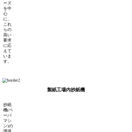
ーズ
を中
心
に、
これ
らの
高い
要求
に応
えて
いま
す。
製紙工場内抄紙機
抄紙
機(ペ
ーパ
マシ
ン)の
環境