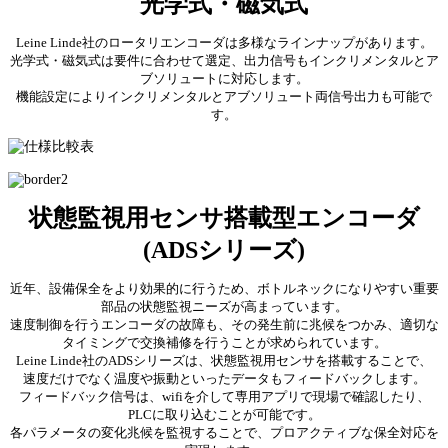
光学式・磁気式
Leine Linde社のロータリエンコーダは多様なラインナップがあります。
光学式・磁気式は要件に合わせて選定、出力信号もインクリメンタルとア
ブソリュートに対応します。
機能設定によりインクリメンタルとアブソリュート両信号出力も可能で
す。
状態監視用センサ搭載型エンコーダ
(ADSシリーズ)
近年、設備保全をより効果的に行うため、ボトルネックになりやすい重要
部品の状態監視ニーズが高まっています。
速度制御を行うエンコーダの故障も、その発生前に兆候をつかみ、適切な
タイミングで交換補修を行うことが求められています。
Leine Linde社のADSシリーズは、状態監視用センサを搭載することで、
速度だけでなく温度や振動といったデータもフィードバックします。
フィードバック信号は、wifiを介して専用アプリで現場で確認したり、
PLCに取り込むことが可能です。
各パラメータの変化兆候を監視することで、プロアクティブな保全対応を