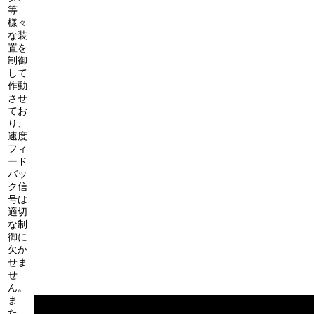
等
様々
な装
置を
制御
して
作動
させ
てお
り、
速度
フィ
ード
バッ
ク信
号は
適切
な制
御に
欠か
せま
せ
ん。
ま
た、