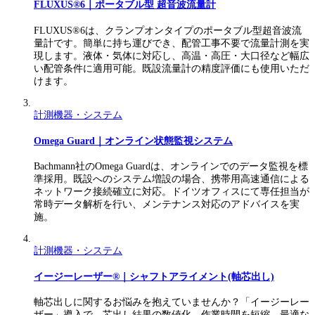
FLUXUS®6｜ポータブル型 超音波流量計
FLUXUS®6は、クランプオンタイプのポータブル型超音波流
量計です。簡単に持ち運びでき、配管工事不要で流量計測を実
現します。液体・気体に対応し、高温・高圧・大口径など幅広
い配管条件に適用可能。既設流量計の精度評価にも使用いただ
けます。
計測機器・システム
Omega Guard｜オンライン状態監視システム
Bachmann社のOmega Guardは、オンラインでのデータ監視を標
準採用。既設へのシステム増設の場合、携帯用高速通信による
ネットワーク接続確立に対応。ドイツオフィスにて専任担当が
常時データ解析を行い、メンテナンス対応のアドバイスを実
施。
計測機器・システム
イージーレーザー®｜シャフトアライメント(軸芯出し)
軸芯出しに関するお悩みを抱えていませんか？「イージーレー
ザー」導入で、芯出し結果の数値化、作業時間を短縮。最適な