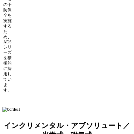
の予
防保
全を
実施
する
た
め、
ADS
シリ
ーズ
を積
極的
に採
用し
てい
ま
す。
インクリメンタル・アブソリュート／