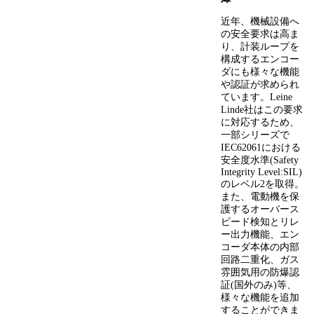
近年、機械設備へ
の安全要求は高ま
り、計装ループを
構成するエンコー
ダにも様々な機能
や認証が求められ
ています。Leine
Linde社はこの要求
に対応するため、
一部シリーズで
IEC62061における
安全度水準(Safety
Integrity Level:SIL)
のレベル2を取得。
また、電動機を保
護するオーバース
ピード検知とリレ
ー出力機能、エン
コーダ本体の内部
回路二重化、ガス
雰囲気用の防爆認
証(国外のみ)等、
様々な機能を追加
することができま