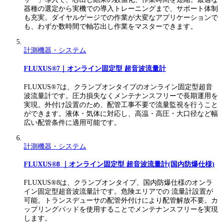
器種の選定から実機での導入トレーニングまで、サポート体制
も充実。ダイヤルゲージでの作業が大変なアプリケーションで
も、わずか数時間で軸芯出し作業をマスターできます。
計測機器・システム
FLUXUS®7｜オンライン固定型 超音波流量計​
FLUXUS®7は、クランプオンタイプのオンライン固定型超音
波流量計です。圧力損失なくメンテナンスフリーで長期運用を
実現。外付け設置のため、配管工事不要で流量監視を行うこと
ができます。液体・気体に対応し、高温・高圧・大口径など幅
広い配管条件に適用可能です。
計測機器・システム
FLUXUS®8 ｜オンライン固定型 超音波流量計(国内防爆仕様)
FLUXUS®8は、クランプオンタイプ、国内防爆仕様のオンラ
イン固定型超音波流量計です。危険エリアでの 流量計設置が
可能。トランスデューサの配管外付けにより配管解放不要。カ
ップリングパッドを使用することでメンテナンスフリーを実現
します。