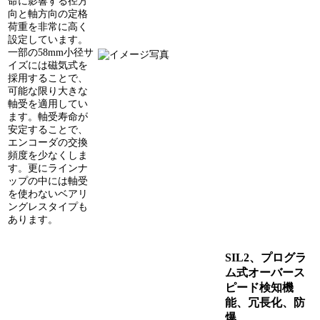
命に影響する径方
向と軸方向の定格
荷重を非常に高く
設定しています。
一部の58mm小径サ
イズには磁気式を
採用することで、
可能な限り大きな
軸受を適用してい
ます。軸受寿命が
安定することで、
エンコーダの交換
頻度を少なくしま
す。更にラインナ
ップの中には軸受
を使わないベアリ
ングレスタイプも
あります。
SIL2、プログラ
ム式オーバース
ピード検知機
能、冗長化、防
爆