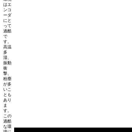
はエ
ンコ
ーダ
にと
って
過酷
で
す。
高温
多
湿、
振動
衝
撃、
粉塵
が多
いこ
とも
あり
ま
す。
この
過酷
な環
境に