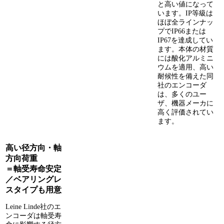
と高い値になって
います。IP等級は
ほぼ全ラインナッ
プでIP66または
IP67を達成してい
ます。本体の材質
には酸化アルミニ
ウムを適用、高い
耐候性を備えた同
社のエンコーダ
は、多くのユー
ザ、機器メーカに
高く評価されてい
ます。
高い径方向・軸
方向荷重
＝軸受寿命安定
／ベアリングレ
スタイプも用意
Leine Linde社のエ
ンコーダは軸受寿