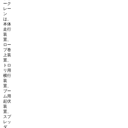
ーク
レー
ン
は、
本体
走行
装
置、
ロー
プ巻
上装
置、
トロ
リ用
横行
装
置、
ブー
ム用
起伏
装
置、
スプ
レッ
ダ、