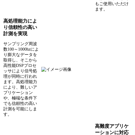
もご使用いただけ
ます。
高処理能力によ
り信頼性の高い
計測を実現
サンプリング周波
数100～1000hzによ
り膨大なデータを
取得し、そこから
高性能DSPプロセ
ッサにより信号処
理が同時に行われ
ます。高処理能力
により、難しいア
プリケーション
や、極端な条件下
でも信頼性の高い
計測を可能にしま
す。
高難度アプリケ
ーションに対応