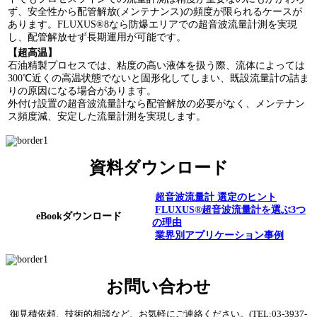
ず、安全性から配管解放(メンテナンス)の頻度が限られるケースが
あります。FLUXUS®8なら防爆エリアでの超音波流量計測を実現
し、配管解放せず長期運用が可能です。
【超高温】
石油精製プロセスでは、粘度の高い液体を扱う際、流体によっては
300℃近くの高温状態でないと固形化してしまい、既設流量計の詰ま
りの原因になる場合があります。
外付け設置の超音波流量計なら配管解放の必要がなく、メンテナン
ス頻度減、安定した流量計測を実現します。
資料ダウンロード
超音波流量計 選定のヒント
FLUXUS®超音波流量計を選ぶ3つ
eBookダウンロード
の理由
業界別アプリケーション事例
お問い合わせ
御見積依頼、技術的相談など、お気軽にご連絡ください。(TEL:03-3937-