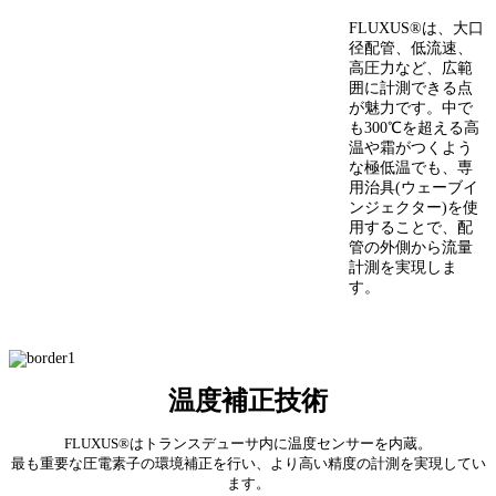
FLUXUS®は、大口
径配管、低流速、
高圧力など、広範
囲に計測できる点
が魅力です。中で
も300℃を超える高
温や霜がつくよう
な極低温でも、専
用治具(ウェーブイ
ンジェクター)を使
用することで、配
管の外側から流量
計測を実現しま
す。
温度補正技術
FLUXUS®はトランスデューサ内に温度センサーを内蔵。
最も重要な圧電素子の環境補正を行い、より高い精度の計測を実現してい
ます。