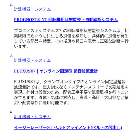
計測機器・システム
PROGNOST®-NT 回転機用状態監視・自動診断システム
プログノストシステムズ社の回転機用状態監視システムは、初
期段階で近いうちに生じる損傷を検知し、具体的に損傷が発生
している部品を特定、その場所や範囲を表示し正確な診断を行
います。
計測機器・システム
FLUXUS®7｜オンライン固定型 超音波流量計​
FLUXUS®7は、クランプオンタイプのオンライン固定型超音
波流量計です。圧力損失なくメンテナンスフリーで長期運用を
実現。外付け設置のため、配管工事不要で流量監視を行うこと
ができます。液体・気体に対応し、高温・高圧・大口径など幅
広い配管条件に適用可能です。
計測機器・システム
イージーレーザー®｜ベルトアライメント(ベルトの芯出し)