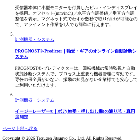
受信器本体に小型モニターを付属したビルトインディスプレイ
を採用。オフセット(mm/inch)／水平方向調整値／垂直方向調
整値を表示。マグネット式でわずか数秒で取り付けが可能なの
で、アライメント作業を1人でも簡単に行えます。
計測機器・システム
PROGNOST®-Predictor｜軸受・ギアのオンライン自動診断シ
ステム
PROGNOST®-プレディクターは、回転機械の常時監視と自動
状態診断システムで、プロセス上重要な機器管理に有効です。
専任の保全員がいない、振動の知見がない企業様でも安心して
ご利用いただけます。
計測機器・システム
イージーレーザー®｜ボア(軸受・押し出し機)の通り芯・真円
度測定
ページ上部へ戻る
Copyright © 2026 Tetsugen Jitsugyo Co., Ltd. All Rights Reserved.