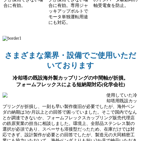
合に有効。
合に有効。専用ジャ
軸受電食を防止。
ッキアップボルトで
モータ単独運転用途
にも対応。
さまざまな業界・設備でご使用いただ
いております
冷却塔の既設海外製カップリングの中間軸が折損。
フォームフレックスによる短納期対応(化学会社)
使用していた冷
却塔用既設カッ
プリングが折損し、一刻も早い製作復旧が必要でしたが、海外ベン
ダの納期は3か月以上との回答で困っていました。そこで国内でなん
とか調達できないか、フォームフレックスカップリング販売代理店
の鉄原実業の担当に相談しました。環境上、全部品ステンレス製の
選択が必須であり、スペーサも溶接型だったため、在庫だけでは対
応できず、設計製作が必要との回答でしたが、製造元の大同精密工
業にも協力いただいて、海外ベンダよりも短い2か月で納品いただき