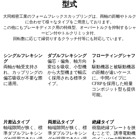
型式
大同精密工業のフォームフレックスカップリングは、両軸の距離やトルク
に合わせて様々なタイプをご用意しております。
この他にもブレーキディスク用の特殊型、オーバートルクを抑制するシャ
ーピン付やトルクリミッタ付、
回転数に応じて縁切りするクラッチ付等にも対応しています。
シングルフレキシン
ダブルフレキシング
フローティングシャフ
グ
偏芯・偏角、軸方向
ト
両軸が軸受支持さ
変位を吸収、小型機
駆動機器と被駆動機器
れ、カップリングの
から大型機まで幅広
の距離が遠いケース
偏芯吸収が不要な際
く採用される標準タ
に。中間パイプに
に適用。
イプ。
CFRPを採用した軽量
コンポジット型も提供
可能。
片差込タイプ
両差込タイプ
絶縁タイプ
軸端隙間が狭く、標
軸端隙間が狭く、標
樹脂絶縁プレートを挟
準ダブルフレキシン
準ダブルフレキシン
むことで、誘導電動機
グが採用できない場
グが採用できない場
のインバータ駆動時の