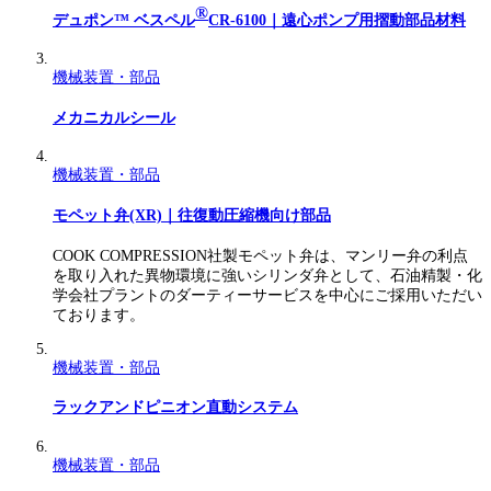
®
デュポン™ ベスペル
CR-6100｜遠心ポンプ用摺動部品材料
機械装置・部品
メカニカルシール
機械装置・部品
モペット弁(XR)｜往復動圧縮機向け部品
COOK COMPRESSION社製モペット弁は、マンリー弁の利点
を取り入れた異物環境に強いシリンダ弁として、石油精製・化
学会社プラントのダーティーサービスを中心にご採用いただい
ております。
機械装置・部品
ラックアンドピニオン直動システム
機械装置・部品