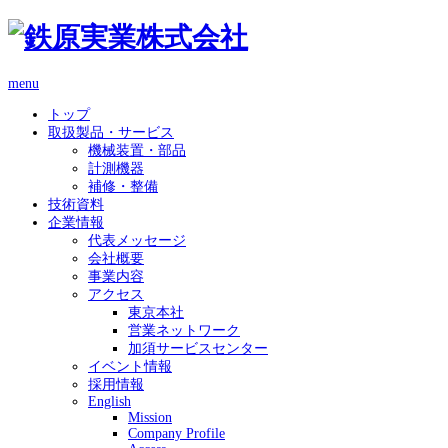
menu
トップ
取扱製品・サービス
機械装置・部品
計測機器
補修・整備
技術資料
企業情報
代表メッセージ
会社概要
事業内容
アクセス
東京本社
営業ネットワーク
加須サービスセンター
イベント情報
採用情報
English
Mission
Company Profile