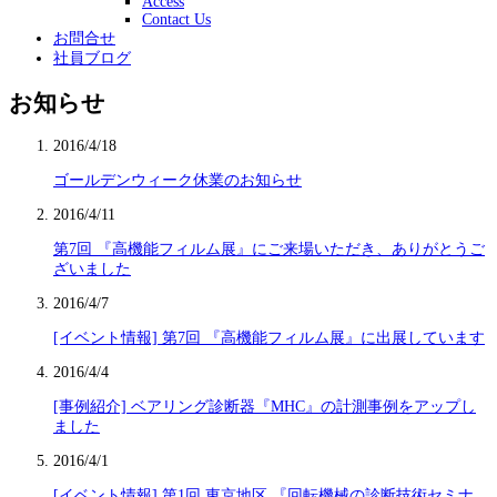
Access
Contact Us
お問合せ
社員ブログ
お知らせ
2016/4/18
ゴールデンウィーク休業のお知らせ
2016/4/11
第7回 『高機能フィルム展』にご来場いただき、ありがとうご
ざいました
2016/4/7
[イベント情報] 第7回 『高機能フィルム展』に出展しています
2016/4/4
[事例紹介] ベアリング診断器『MHC』の計測事例をアップし
ました
2016/4/1
[イベント情報] 第1回 東京地区 『回転機械の診断技術セミナ