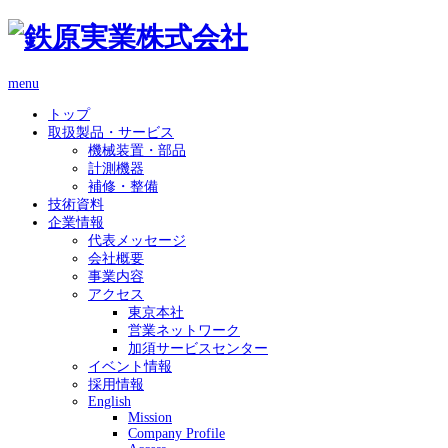
menu
トップ
取扱製品・サービス
機械装置・部品
計測機器
補修・整備
技術資料
企業情報
代表メッセージ
会社概要
事業内容
アクセス
東京本社
営業ネットワーク
加須サービスセンター
イベント情報
採用情報
English
Mission
Company Profile